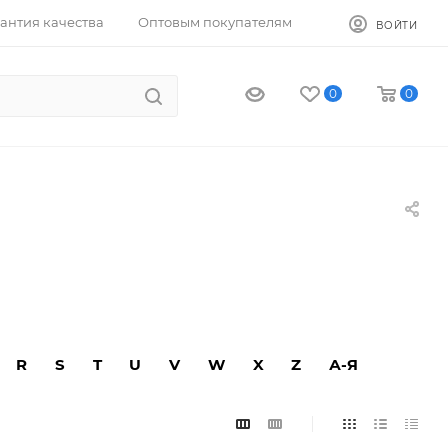
антия качества
Оптовым покупателям
ВОЙТИ
0
0
R
S
T
U
V
W
X
Z
А-Я