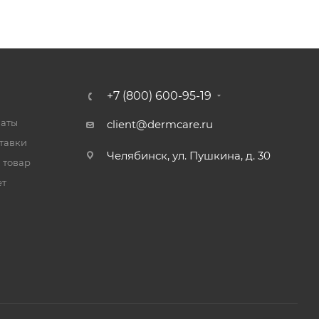
+7 (800) 600-95-19
латы
client@dermcare.ru
тавки
Челябинск, ул. Пушкина, д. 30
 товар
ет