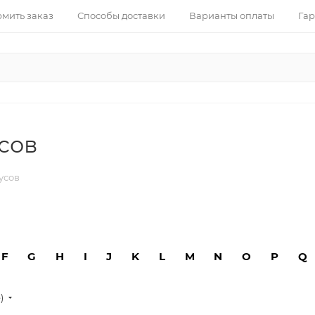
рмить заказ
Способы доставки
Варианты оплаты
Гар
сов
усов
F
G
H
I
J
K
L
M
N
O
P
Q
е)