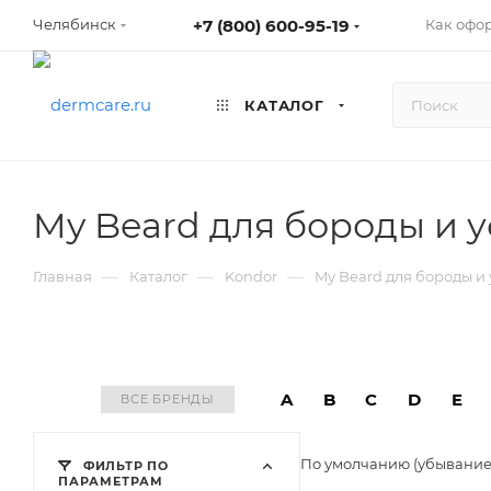
+7 (800) 600-95-19
Как офо
Челябинск
КАТАЛОГ
My Beard для бороды и у
—
—
—
Главная
Каталог
Kondor
My Beard для бороды и 
A
B
C
D
E
ВСЕ БРЕНДЫ
По умолчанию (убывани
ФИЛЬТР ПО
ПАРАМЕТРАМ