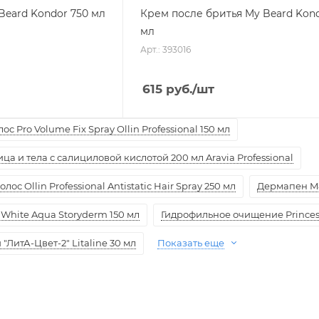
Beard Kondor 750 мл
Крем после бритья My Beard Kond
мл
Арт.: 393016
615
руб.
/шт
с Pro Volume Fix Spray Ollin Professional 150 мл
а и тела с салициловой кислотой 200 мл Aravia Professional
ос Ollin Professional Antistatic Hair Spray 250 мл
Дермапен M
White Aqua Storyderm 150 мл
Гидрофильное очищение Princess
ЛитА-Цвет-2" Litaline 30 мл
Показать еще