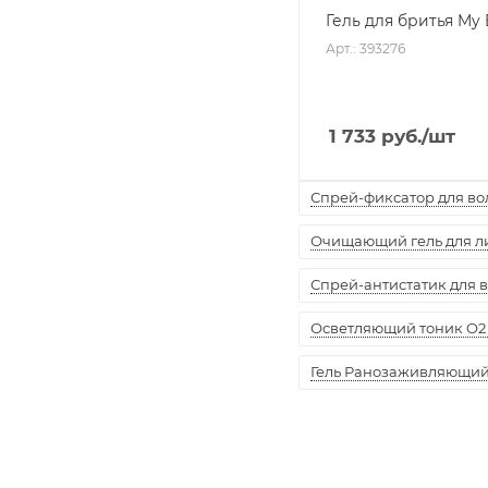
Гель для бритья My 
Арт.: 393276
1 733
руб.
/шт
Спрей-фиксатор для воло
Очищающий гель для лиц
Спрей-антистатик для вол
Осветляющий тоник O2 
Гель Ранозаживляющий "