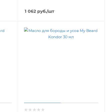
1 062
руб.
/шт