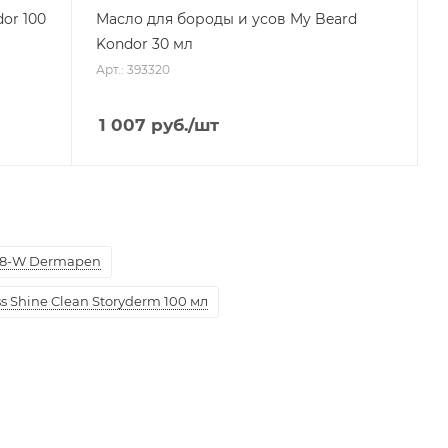
or 100
Масло для бороды и усов My Beard
Kondor 30 мл
Арт.: 393320
1 007
руб.
/шт
8-W Dermapen
 Shine Clean Storyderm 100 мл