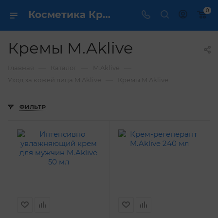
0
Косметика Кремы M.Aklive - купить в интернет магазине ✔️ по выгодной цене
Кремы M.Aklive
—
—
—
Главная
Каталог
M.Aklive
—
Уход за кожей лица M.Aklive
Кремы M.Aklive
ФИЛЬТР