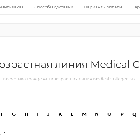
рмить заказ
Способы доставки
Варианты оплаты
Гар
озрастная линия Medical C
Косметика ProAge Антивозрастная линия Medical Collagen 3D
F
G
H
I
J
K
L
M
N
O
P
Q
е)