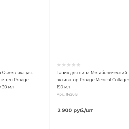
а Осветляющая,
Тоник для лица Метаболический
пятен Proage
активатор Proage Medical Collage
D 30 мл
150 мл
Арт.: 1142013
2 900
руб.
/шт