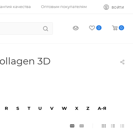
антия качества
Оптовым покупателям
ВОЙТИ
0
0
ollagen 3D
R
S
T
U
V
W
X
Z
А-Я