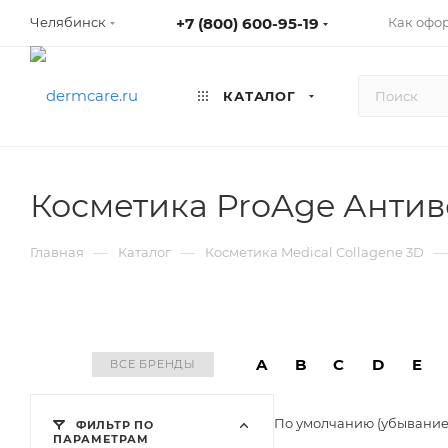
+7 (800) 600-95-19
Как офо
Челябинск
КАТАЛОГ
Косметика ProAge Антив
—
—
—
Главная
Каталог
Косметика Medical Collagene 3D
A
B
C
D
E
ВСЕ БРЕНДЫ
По умолчанию (убывани
ФИЛЬТР ПО
ПАРАМЕТРАМ