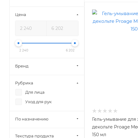
Цена
2 240
6 202
Бренд
Рубрика
Для лица
Уход для рук
По назначению
Гель-умывание для 
декольте Proage Med
150 мл
Текстура продукта