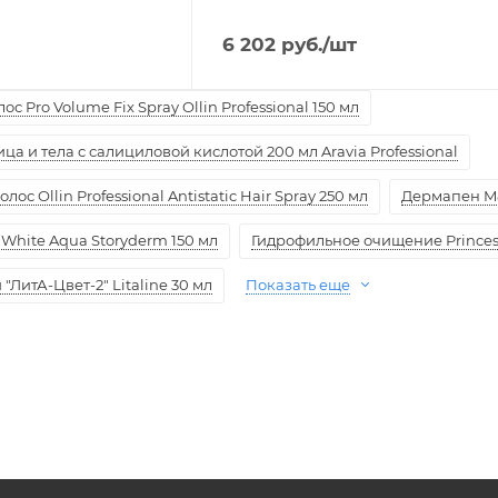
6 202
руб.
/шт
с Pro Volume Fix Spray Ollin Professional 150 мл
а и тела с салициловой кислотой 200 мл Aravia Professional
ос Ollin Professional Antistatic Hair Spray 250 мл
Дермапен M
White Aqua Storyderm 150 мл
Гидрофильное очищение Princess
ЛитА-Цвет-2" Litaline 30 мл
Показать еще