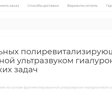
рмить заказ
Способы доставки
Варианты оплаты
Гар
ьных полиревитализирующ
ой ультразвуком гиалуро
ких задач
й на основе фрагментированной ультразвуком гиалуроновой кис