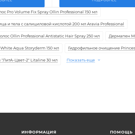
с Pro Volume Fix Spray Ollin Professional 150 мл
а и тела с салициловой кислотой 200 мл Aravia Professional
ос Ollin Professional Antistatic Hair Spray 250 мл
Дермапен M
White Aqua Storyderm 150 мл
Гидрофильное очищение Princess
ЛитА-Цвет-2" Litaline 30 мл
Показать еще
ИНФОРМАЦИЯ
ПОМОЩЬ