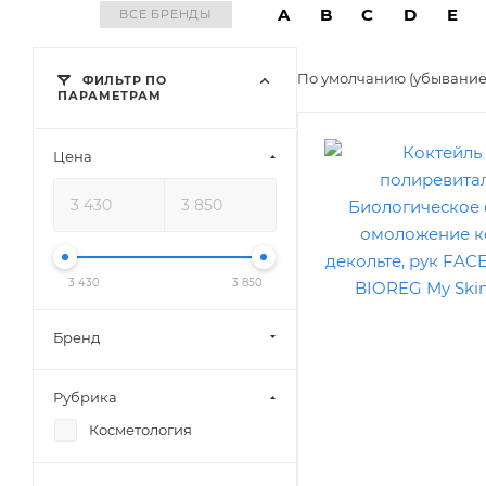
A
B
C
D
E
ВСЕ БРЕНДЫ
По умолчанию (убывани
ФИЛЬТР ПО
ПАРАМЕТРАМ
Цена
3 430
3 850
Бренд
Рубрика
Косметология