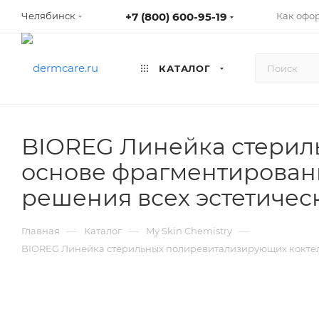
+7 (800) 600-95-19
Как офо
Челябинск
КАТАЛОГ
BIOREG Линейка стерил
основе фрагментированн
решения всех эстетичес
—
—
—
Главная
Каталог
My Skin Chemistry
BIOREG Линейка стерильных полиревитализирующих коктеле