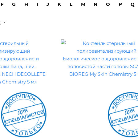
F
G
H
I
J
K
L
M
N
O
P
Q
е)