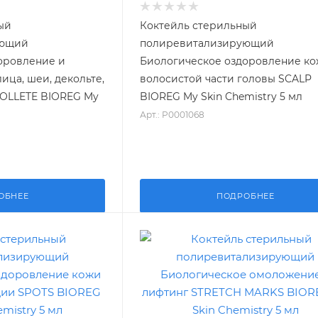
ый
Коктейль стерильный
ующий
полиревитализирующий
оровление и
Биологическое оздоровление к
ца, шеи, декольте,
волосистой части головы SCALP
OLLETE BIOREG My
BIOREG My Skin Chemistry 5 мл
Арт.: P0001068
ОБНЕЕ
ПОДРОБНЕЕ