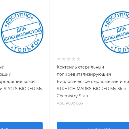
ый
Коктейль стерильный
ующий
полиревитализирующий
оровление кожи
Биологическое омоложение и л
и SPOTS BIOREG My
STRETCH MARKS BIOREG My Skin
Chemistry 5 мл
Арт.: P0001096
ОБНЕЕ
ПОДРОБНЕЕ