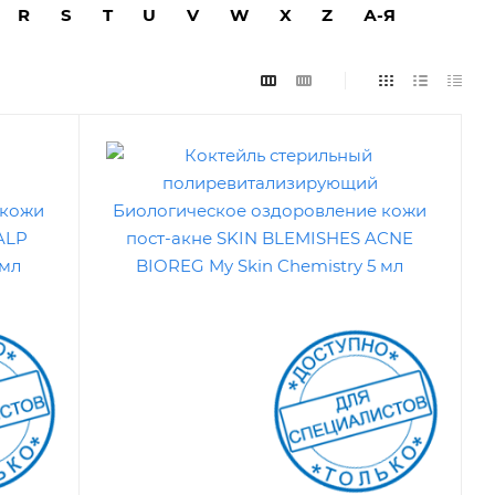
R
S
T
U
V
W
X
Z
А-Я