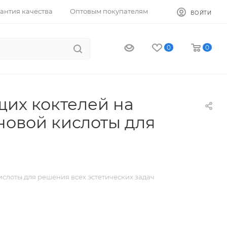
антия качества
Оптовым покупателям
ВОЙТИ
0
0
их коктелей на
новой кислоты для
лоты для решения всех эстетических задач