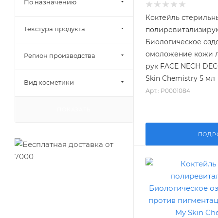
По назначению
Коктейль стерильн
Текстура продукта
полиревитализир
Биологическое озд
омоложение кожи ли
Регион производства
рук FACE NECH DEC
Skin Chemistry 5 мл
Вид косметики
Арт.: P0001084
ПОКАЗАТЬ
ПОДР