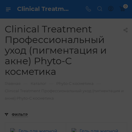
0
Clinical Treatment Профессиональный уход (пигментация и акне) Phyto-C косметика / dermcare.ru
Clinical Treatment
Профессиональный
уход (пигментация и
акне) Phyto-C
косметика
—
—
—
Главная
Каталог
Phyto-C косметика
Clinical Treatment Профессиональный уход (пигментация и
акне) Phyto-C косметика
ФИЛЬТР