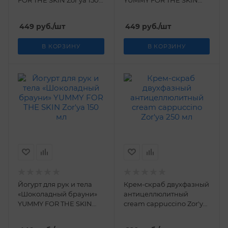
FOR THE SKIN Zor'ya 150
YUMMY FOR THE SKIN
мл
Zor'ya 150 мл
449
руб.
/шт
449
руб.
/шт
В КОРЗИНУ
В КОРЗИНУ
Йогурт для рук и тела
Крем-скраб двухфазный
«Шоколадный брауни»
антицеллюлитный
YUMMY FOR THE SKIN
cream cappuccino Zor'ya
Zor'ya 150 мл
250 мл