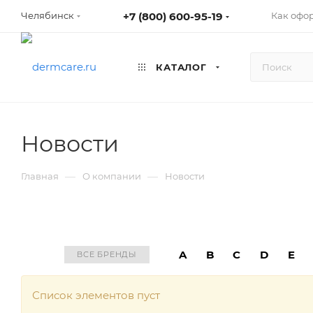
+7 (800) 600-95-19
Как офо
Челябинск
КАТАЛОГ
Новости
—
—
Главная
О компании
Новости
A
B
C
D
E
ВСЕ БРЕНДЫ
Список элементов пуст