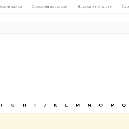
рмить заказ
Способы доставки
Варианты оплаты
Гар
F
G
H
I
J
K
L
M
N
O
P
Q