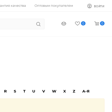
антия качества
Оптовым покупателям
ВОЙТИ
0
0
R
S
T
U
V
W
X
Z
А-Я