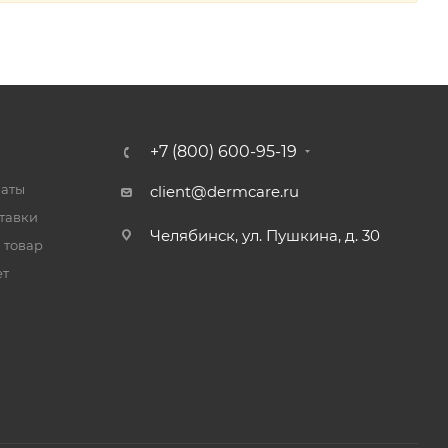
+7 (800) 600-95-19
латы
client@dermcare.ru
тавки
Челябинск, ул. Пушкина, д. 30
 товар
ет