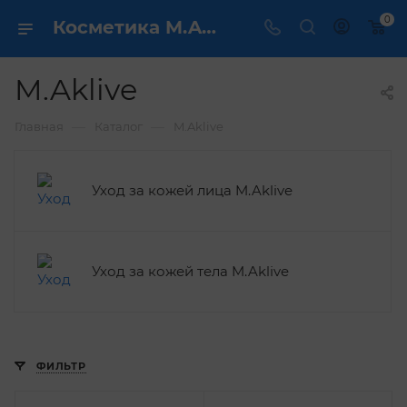
0
Косметика M.Aklive - купить в интернет магазине ✔️ по выгодной цене
M.Aklive
—
—
Главная
Каталог
M.Aklive
Уход за кожей лица M.Aklive
Уход за кожей тела M.Aklive
ФИЛЬТР