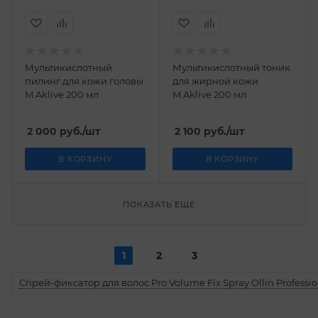
Мультикислотный
Мультикислотный тоник
пилинг для кожи головы
для жирной кожи
M.Aklive 200 мл
M.Aklive 200 мл
2 000
руб.
/шт
2 100
руб.
/шт
В КОРЗИНУ
В КОРЗИНУ
ПОКАЗАТЬ ЕЩЕ
1
2
3
Спрей-фиксатор для волос Pro Volume Fix Spray Ollin Professio