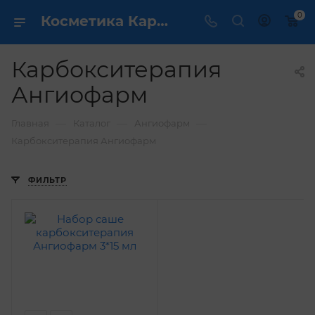
0
Косметика Карбокситерапия Ангиофарм - купить в интернет магазине ✔️ по выгодной цене
Карбокситерапия
Ангиофарм
—
—
—
Главная
Каталог
Ангиофарм
Карбокситерапия Ангиофарм
ФИЛЬТР