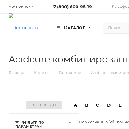
+7 (800) 600-95-19
Как офо
Челябинск
КАТАЛОГ
Acidcure комбинирован
—
—
—
Главная
Каталог
Dermatime
Acidcure комбини
A
B
C
D
E
ВСЕ БРЕНДЫ
По умолчанию (убывани
ФИЛЬТР ПО
ПАРАМЕТРАМ