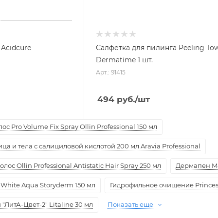
Acidcure
Салфетка для пилинга Peeling Tow
Dermatime 1 шт.
Арт.: 91415
494
руб.
/шт
с Pro Volume Fix Spray Ollin Professional 150 мл
а и тела с салициловой кислотой 200 мл Aravia Professional
ос Ollin Professional Antistatic Hair Spray 250 мл
Дермапен M
White Aqua Storyderm 150 мл
Гидрофильное очищение Princess
ЛитА-Цвет-2" Litaline 30 мл
Показать еще