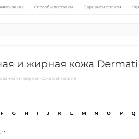
рмить заказ
Способы доставки
Варианты оплаты
Гар
ная и жирная кожа Dermat
рованная и жирная кожа Dermatime
F
G
H
I
J
K
L
M
N
O
P
Q
е)