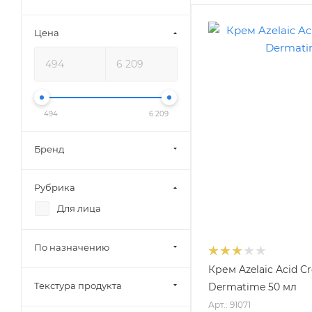
Цена
494
6 209
Бренд
Рубрика
Для лица
По назначению
Крем Azelaic Acid C
Текстура продукта
Dermatime 50 мл
Арт.: 91071