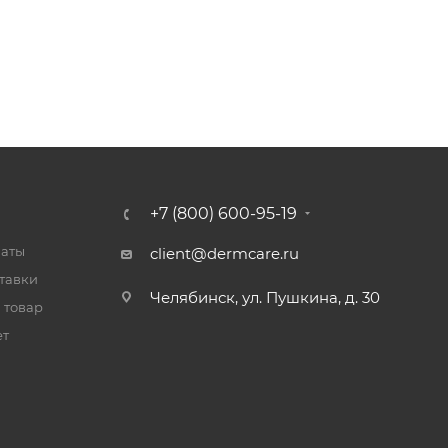
+7 (800) 600-95-19
латы
client@dermcare.ru
тавки
Челябинск, ул. Пушкина, д. 30
 товар
ет