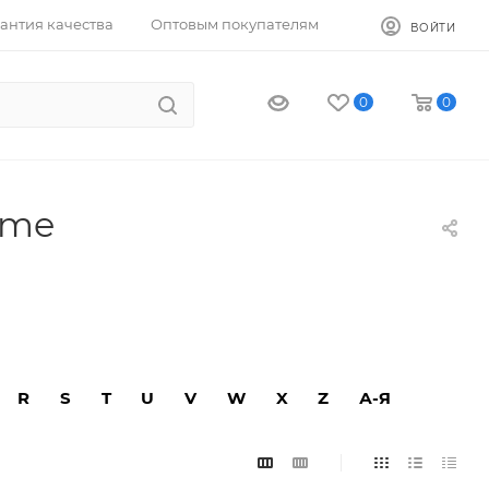
антия качества
Оптовым покупателям
ВОЙТИ
0
0
ime
R
S
T
U
V
W
X
Z
А-Я