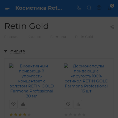
0
Косметика Retin Gold - купить в интернет магазине ✔️ по выгодной цене
Retin Gold
—
—
—
Главная
Каталог
Farmona
Retin Gold
ФИЛЬТР