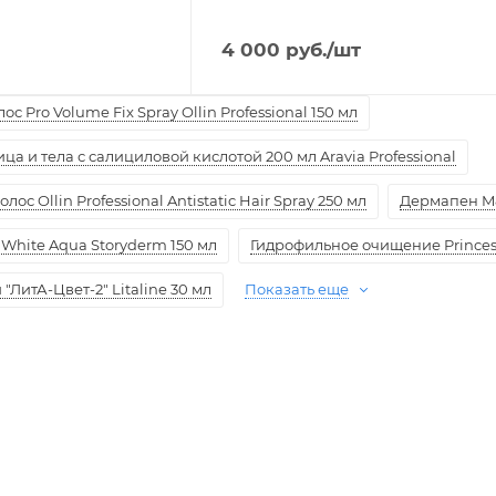
4 000
руб.
/шт
с Pro Volume Fix Spray Ollin Professional 150 мл
а и тела с салициловой кислотой 200 мл Aravia Professional
ос Ollin Professional Antistatic Hair Spray 250 мл
Дермапен M
White Aqua Storyderm 150 мл
Гидрофильное очищение Princess
ЛитА-Цвет-2" Litaline 30 мл
Показать еще