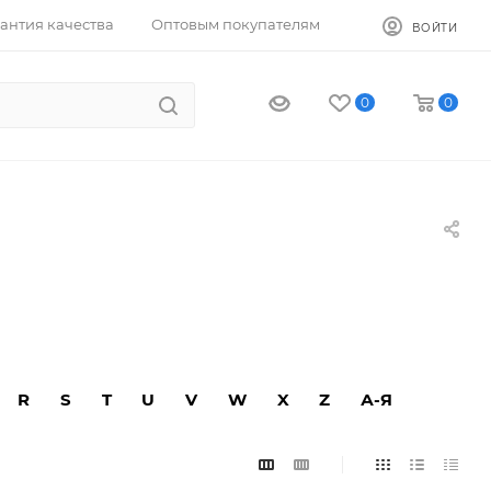
антия качества
Оптовым покупателям
ВОЙТИ
0
0
R
S
T
U
V
W
X
Z
А-Я