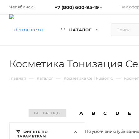
+7 (800) 600-95-19
Как офо
Челябинск
КАТАЛОГ
Косметика Тонизация Cel
—
—
—
Главная
Каталог
Косметика Cell Fusion C
Космет
A
B
C
D
E
ВСЕ БРЕНДЫ
По умолчанию (убывани
ФИЛЬТР ПО
ПАРАМЕТРАМ