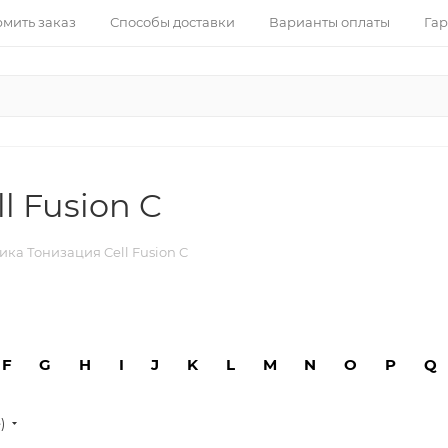
рмить заказ
Способы доставки
Варианты оплаты
Гар
l Fusion C
ика Тонизация Cell Fusion C
F
G
H
I
J
K
L
M
N
O
P
Q
е)