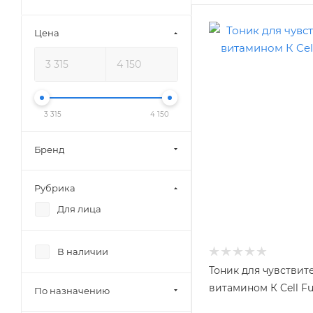
Цена
3 315
4 150
Бренд
Рубрика
Для лица
В наличии
Тоник для чувствит
витамином К Cell Fu
По назначению