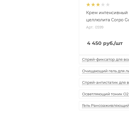
Крем интенсивный 
целлюлита Corpo G
Арт.: 0599
4 450
руб.
/шт
Спрей-фиксатор для воло
Очищающий гель для лиц
Спрей-антистатик для вол
Осветляющий тоник O2 
Гель Ранозаживляющий "