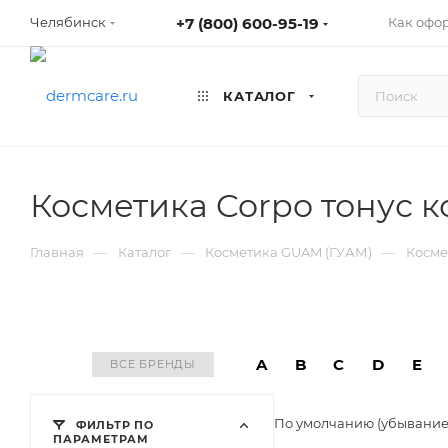
+7 (800) 600-95-19
Как офо
Челябинск
КАТАЛОГ
Косметика Corpo тонус 
—
—
—
Главная
Каталог
Косметика GUAM (ГУАМ)
Косме
A
B
C
D
E
ВСЕ БРЕНДЫ
По умолчанию (убывани
ФИЛЬТР ПО
ПАРАМЕТРАМ