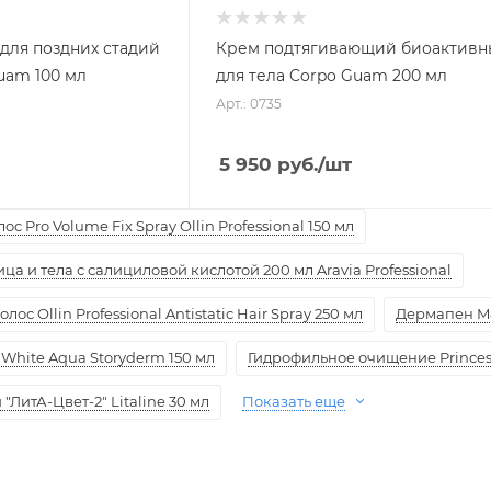
для поздних стадий
Крем подтягивающий биоактив
uam 100 мл
для тела Corpo Guam 200 мл
Арт.: 0735
5 950
руб.
/шт
с Pro Volume Fix Spray Ollin Professional 150 мл
а и тела с салициловой кислотой 200 мл Aravia Professional
ос Ollin Professional Antistatic Hair Spray 250 мл
Дермапен M
White Aqua Storyderm 150 мл
Гидрофильное очищение Princess
ЛитА-Цвет-2" Litaline 30 мл
Показать еще