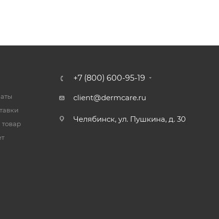
+7 (800) 600-95-19
латы
client@dermcare.ru
тавки
Челябинск, ул. Пушкина, д. 30
 товар
ет