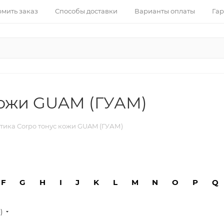
рмить заказ
Способы доставки
Варианты оплаты
Гар
кожи GUAM (ГУАМ)
тика Corpo тонус кожи GUAM (ГУАМ)
F
G
H
I
J
K
L
M
N
O
P
Q
е)