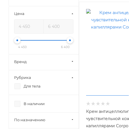
Цена
4 450
6 400
Бренд
Рубрика
Для тела
В наличии
Крем антицеллюли
чувствительной ко
По назначению
капиллярами Corpo