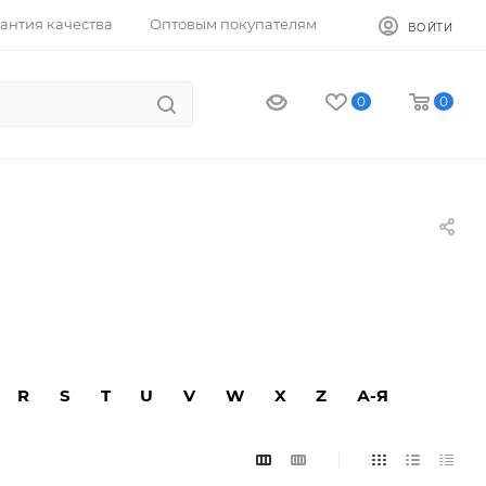
антия качества
Оптовым покупателям
ВОЙТИ
0
0
R
S
T
U
V
W
X
Z
А-Я