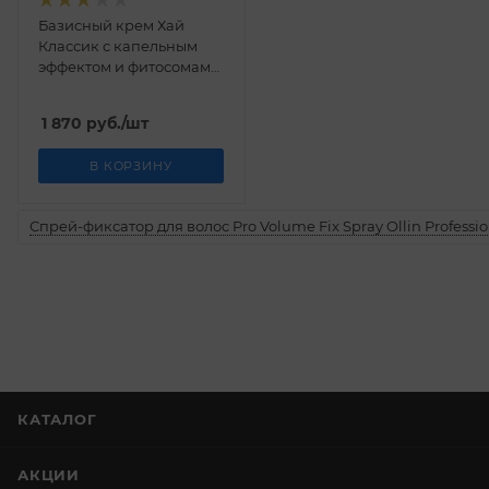
Базисный крем Хай
Классик с капельным
эффектом и фитосомами
винограда (High Classic)
Kodermix 50 мл
1 870
руб.
/шт
В КОРЗИНУ
Спрей-фиксатор для волос Pro Volume Fix Spray Ollin Professio
КАТАЛОГ
АКЦИИ