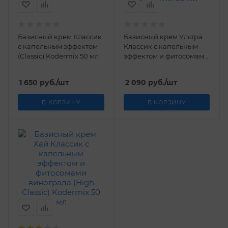
Базисный крем Классик
Базисный крем Ультра
с капельным эффектом
Классик с капельным
(Classic) Kodermix 50 мл
эффектом и фитосомами
винограда, маслом
марулы (Ultra Classic)
1 650
руб.
/шт
2 090
руб.
/шт
Kodermix 50 мл
В КОРЗИНУ
В КОРЗИНУ