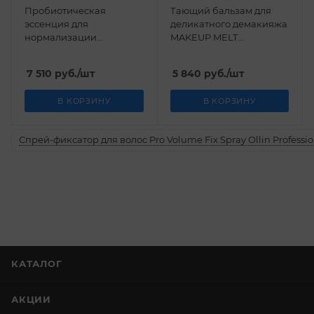
Пробиотическая
Тающий бальзам для
эссенция для
деликатного демакияжа
нормализации
MAKEUP MELT
микрофлоры кожи
HydroPeptide 100 мл
HydroPeptide 118 мл
7 510
руб.
/шт
5 840
руб.
/шт
В КОРЗИНУ
В КОРЗИНУ
Спрей-фиксатор для волос Pro Volume Fix Spray Ollin Professio
КАТАЛОГ
АКЦИИ