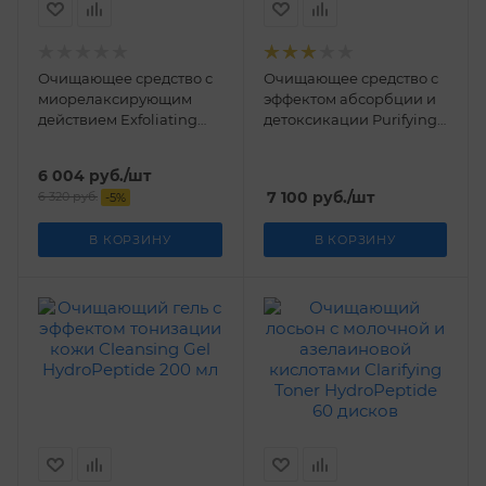
Очищающее средство с
Очищающее средство с
миорелаксирующим
эффектом абсорбции и
действием Exfoliating
детоксикации Purifying
Cleanser HydroPeptide
Cleanser HydroPeptide
200 мл
200 мл
6 004
руб.
/шт
7 100
руб.
/шт
6 320
руб.
-
5
%
В КОРЗИНУ
В КОРЗИНУ