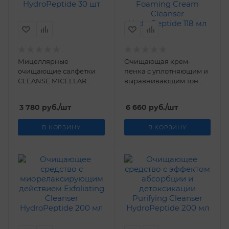
Мицеллярные
Очищающая крем-
очищающие салфетки
пенка с уплотняющим и
CLEANSE MICELLAR
выравнивающим тон
TOWELETTES
кожи действием
HydroPeptide 30 шт
Foaming Cream Cleanser
3 780
руб.
/шт
6 660
руб.
/шт
HydroPeptide 118 мл
В КОРЗИНУ
В КОРЗИНУ