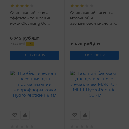
Очищающий гель с
Очищающий лосьон с
эффектом тонизации
молочной и
кожи Cleansing Gel
азелаиновой кислотами
HydroPeptide 200 мл
Clarifying Toner
HydroPeptide 60 дисков
6 745
руб.
/шт
6 420
руб.
/шт
7 100
руб.
-
5
%
В КОРЗИНУ
В КОРЗИНУ