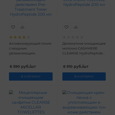
Активизирующий тоник
Деликатное очищающее
с мощным
молочко CASHMERE
увлажняющим
CLEANSE HydroPeptide
действием Pre-
200 мл
Treatment Toner
6 590
руб.
/шт
6 910
руб.
/шт
HydroPeptide 200 мл
В КОРЗИНУ
В КОРЗИНУ