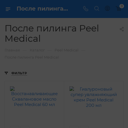
0
После пилинга Peel Medical - купить в интернет магазине ✔️ по выгодной цене
После пилинга Peel
Medical
—
—
—
Главная
Каталог
Peel Medical
После пилинга Peel Medical
ФИЛЬТР