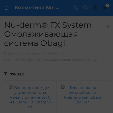
0
Косметика Nu-derm® FX System Омолаживающая система Obagi - купить в интернет магазине ✔️ по выгодной цене
Nu-derm® FX System
Омолаживающая
система Obagi
—
—
—
Главная
Каталог
Obagi
Nu-derm® FX System Омолаживающая система Obagi
ФИЛЬТР