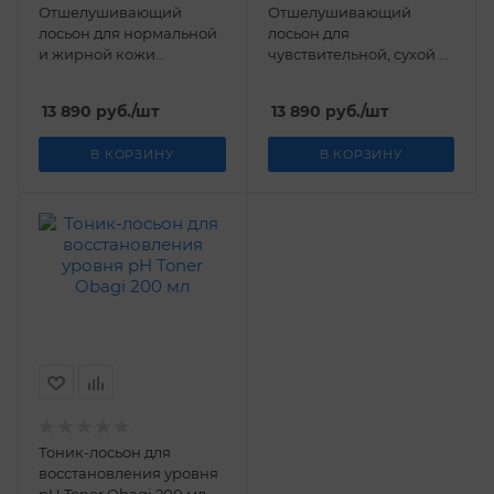
Отшелушивающий
Отшелушивающий
лосьон для нормальной
лосьон для
и жирной кожи
чувствительной, сухой и
Exfoderm Forte Obagi 57
нормальной кожи
гр.
Exfoderm Obagi 57 гр.
13 890
руб.
/шт
13 890
руб.
/шт
В КОРЗИНУ
В КОРЗИНУ
Тоник-лосьон для
восстановления уровня