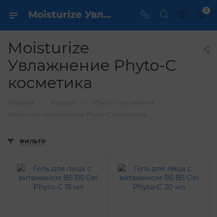
0
Moisturize Увлажнение Phyto-C косметика / dermcare.ru
Moisturize
Увлажнение Phyto-C
косметика
—
—
—
Главная
Каталог
Phyto-C косметика
Moisturize Увлажнение Phyto-C косметика
ФИЛЬТР