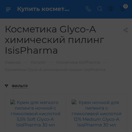
0
Купить косметику Glyco-A химический пилинг IsisPharma в интернет-магазине
Косметика Glyco-A
химический пилинг
IsisPharma
—
—
—
Главная
Каталог
Косметика IsisPharma
Косметика Glyco-A химический пилинг IsisPharma
ФИЛЬТР