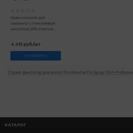
Крем ночной для
пилинга с гликолевой
кислотой 25% Intence
Glyco-A IsisPharma 30 мл
4 415
руб.
/шт
В КОРЗИНУ
Спрей-фиксатор для волос Pro Volume Fix Spray Ollin Professio
КАТАЛОГ