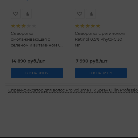
Сыворотка
Сыворотка с ретинолом
омолаживающая с
Retinol 0.5% Phyto-C 30
селеном и витамином С
мл
Selenium In C Serum
Phyto-C 30 мл
14 890
руб.
/шт
7 990
руб.
/шт
В КОРЗИНУ
В КОРЗИНУ
Спрей-фиксатор для волос Pro Volume Fix Spray Ollin Professio