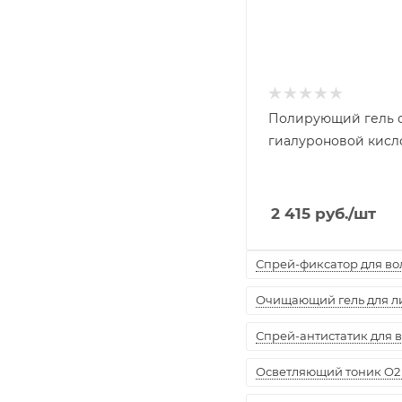
Полирующий гель 
гиалуроновой кисло
2 415
руб.
/шт
Спрей-фиксатор для воло
Очищающий гель для лиц
Спрей-антистатик для вол
Осветляющий тоник O2 