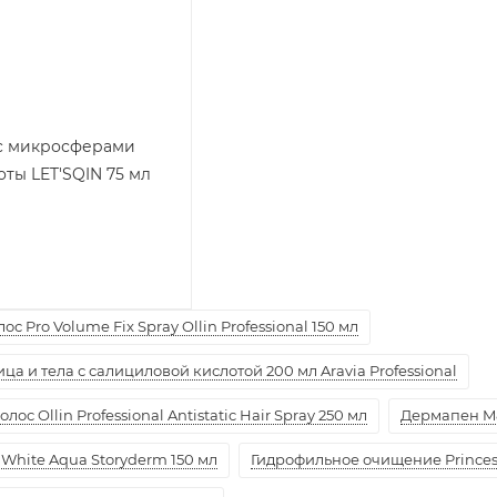
с микросферами
ты LET'SQIN 75 мл
с Pro Volume Fix Spray Ollin Professional 150 мл
а и тела с салициловой кислотой 200 мл Aravia Professional
ос Ollin Professional Antistatic Hair Spray 250 мл
Дермапен M
White Aqua Storyderm 150 мл
Гидрофильное очищение Princess