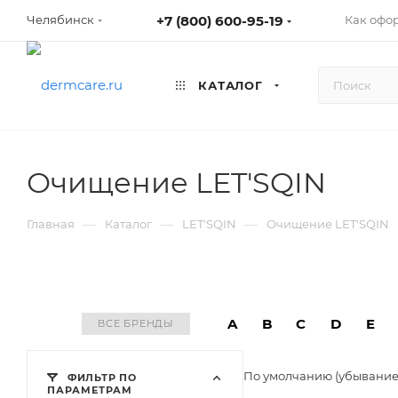
+7 (800) 600-95-19
Как офо
Челябинск
КАТАЛОГ
Очищение LET'SQIN
—
—
—
Главная
Каталог
LET'SQIN
Очищение LET'SQIN
A
B
C
D
E
ВСЕ БРЕНДЫ
По умолчанию (убывани
ФИЛЬТР ПО
ПАРАМЕТРАМ