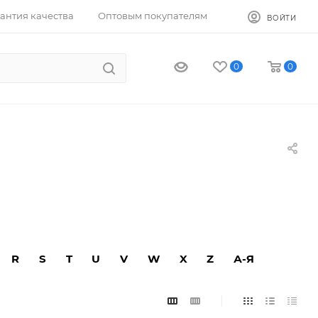
антия качества
Оптовым покупателям
ВОЙТИ
0
0
R
S
T
U
V
W
X
Z
А-Я