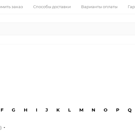
рмить заказ
Способы доставки
Варианты оплаты
Гар
F
G
H
I
J
K
L
M
N
O
P
Q
е)