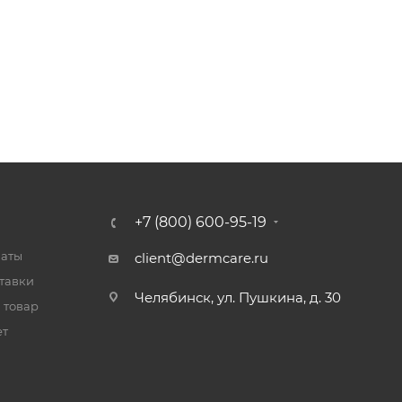
+7 (800) 600-95-19
латы
client@dermcare.ru
тавки
Челябинск, ул. Пушкина, д. 30
 товар
ет