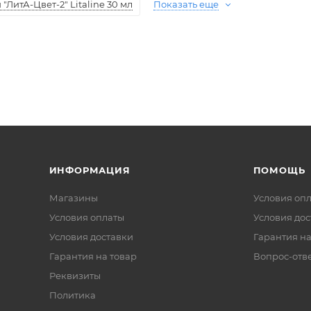
ЛитА-Цвет-2" Litaline 30 мл
Показать еще
ИНФОРМАЦИЯ
ПОМОЩЬ
Магазины
Условия оп
Условия оплаты
Условия дос
Условия доставки
Гарантия на
Гарантия на товар
Вопрос-отв
Реквизиты
Политика