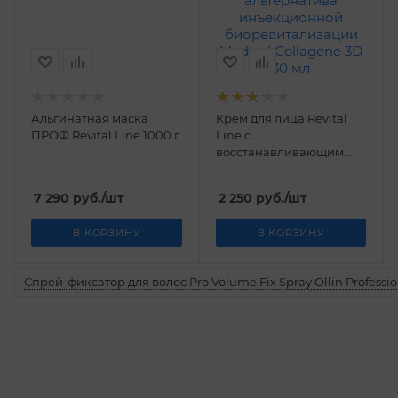
Альгинатная маска
Крем для лица Revital
ПРОФ Revital Line 1000 г
Line с
восстанавливающим
комплексом,
альтернатива
7 290
руб.
/шт
2 250
руб.
/шт
инъекционной
биоревитализации
В КОРЗИНУ
В КОРЗИНУ
Medical Collagene 3D 30
мл
Спрей-фиксатор для волос Pro Volume Fix Spray Ollin Professio