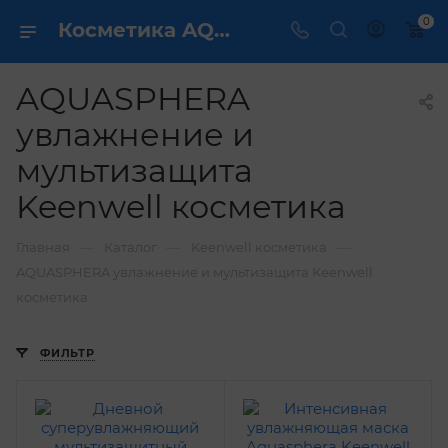
0
Косметика AQUASPHERA увлажнение и мультизащита Keenwell / dermcare.ru
AQUASPHERA
увлажнение и
мультизащита
Keenwell косметика
—
—
—
Главная
Каталог
Keenwell косметика
AQUASPHERA увлажнение и мультизащита Keenwell
косметика
ФИЛЬТР