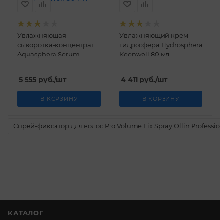
Увлажняющая
Увлажняющий крем
сыворотка-концентрат
гидросфера Hydrosphera
Aquasphera Serum
Keenwell 80 мл
Concentrado Hidratante
37,6% Active Complex
5 555
руб.
/шт
4 411
руб.
/шт
Keenwell 30 мл
В КОРЗИНУ
В КОРЗИНУ
Спрей-фиксатор для волос Pro Volume Fix Spray Ollin Professio
КАТАЛОГ