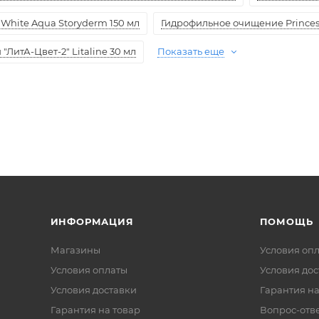
White Aqua Storyderm 150 мл
Гидрофильное очищение Princess
ЛитА-Цвет-2" Litaline 30 мл
Показать еще
ИНФОРМАЦИЯ
ПОМОЩЬ
Магазины
Условия оп
Условия оплаты
Условия дос
Условия доставки
Гарантия на
Гарантия на товар
Вопрос-отв