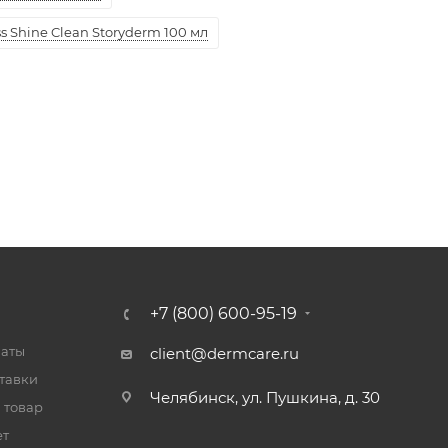
 Shine Clean Storyderm 100 мл
+7 (800) 600-95-19
латы
client@dermcare.ru
тавки
Челябинск, ул. Пушкина, д. 30
 товар
ет