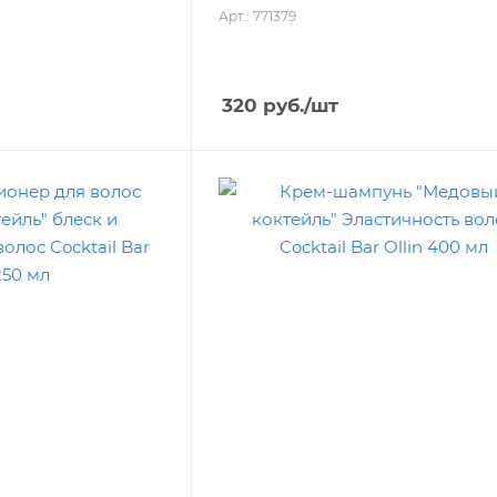
Арт.: 771379
320
руб.
/шт