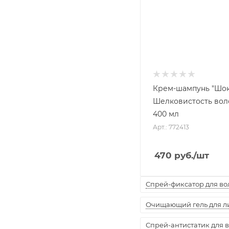
Крем-шампунь "Шок
Шелковистость волос
400 мл
Арт.: 772413
470
руб.
/шт
Спрей-фиксатор для воло
Очищающий гель для лиц
Спрей-антистатик для вол