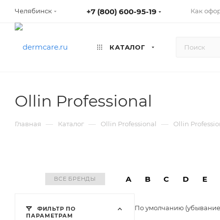
+7 (800) 600-95-19
Как офо
Челябинск
КАТАЛОГ
Ollin Professional
—
—
—
Главная
Каталог
Ollin Professional
Ollin Professio
A
B
C
D
E
ВСЕ БРЕНДЫ
По умолчанию (убывани
ФИЛЬТР ПО
ПАРАМЕТРАМ