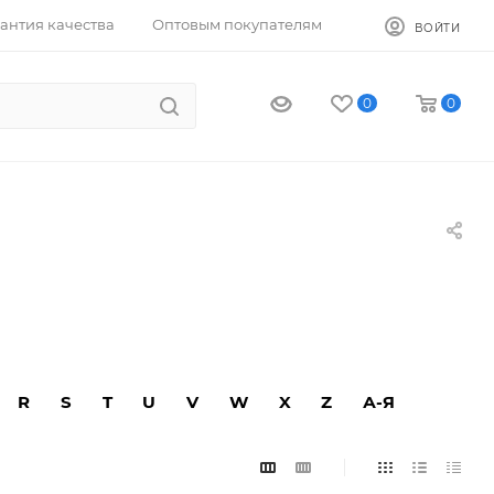
антия качества
Оптовым покупателям
ВОЙТИ
0
0
R
S
T
U
V
W
X
Z
А-Я