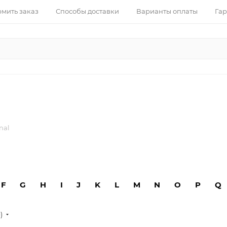
рмить заказ
Способы доставки
Варианты оплаты
Гар
nal
F
G
H
I
J
K
L
M
N
O
P
Q
е)