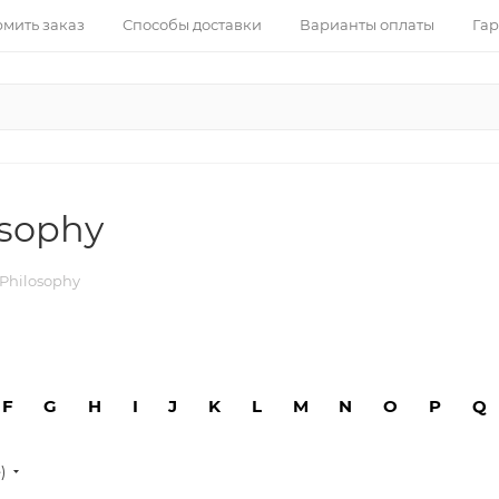
рмить заказ
Способы доставки
Варианты оплаты
Гар
sophy
Philosophy
F
G
H
I
J
K
L
M
N
O
P
Q
е)