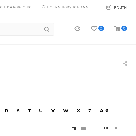
антия качества
Оптовым покупателям
ВОЙТИ
0
0
R
S
T
U
V
W
X
Z
А-Я