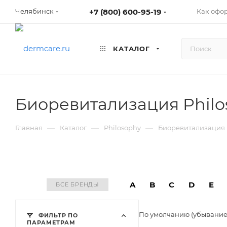
+7 (800) 600-95-19
Как офо
Челябинск
КАТАЛОГ
Биоревитализация Philo
—
—
—
Главная
Каталог
Philosophy
Биоревитализация 
A
B
C
D
E
ВСЕ БРЕНДЫ
По умолчанию (убывани
ФИЛЬТР ПО
ПАРАМЕТРАМ