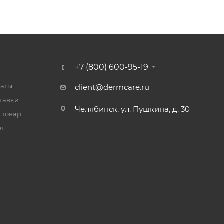
+7 (800) 600-95-19
латы
client@dermcare.ru
тавки
Челябинск, ул. Пушкина, д. 30
 товар
ет