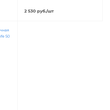
2 530
руб.
/шт