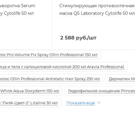
ыворотка Serum
Стимулирующая противоотечная
y Cytolife 50 мл
маска Q5 Laboratory Cytolife 50 м
2 588
руб.
/шт
с Pro Volume Fix Spray Ollin Professional 150 мл
а и тела с салициловой кислотой 200 мл Aravia Professional
ос Ollin Professional Antistatic Hair Spray 250 мл
Дермапен M
White Aqua Storyderm 150 мл
Гидрофильное очищение Princess
ЛитА-Цвет-2" Litaline 30 мл
Показать еще