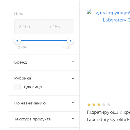
Цена
2 404
4 485
Бренд
Рубрика
Для лица
По назначению
Гидратирующий кре
Текстура продукта
Laboratory Cytolife 