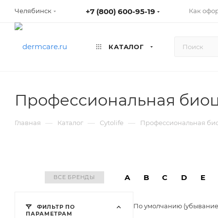
+7 (800) 600-95-19
Как офо
Челябинск
КАТАЛОГ
Профессиональная биоце
—
—
—
Главная
Каталог
Cytolife
Профессиональная биоц
A
B
C
D
E
ВСЕ БРЕНДЫ
По умолчанию (убывани
ФИЛЬТР ПО
ПАРАМЕТРАМ