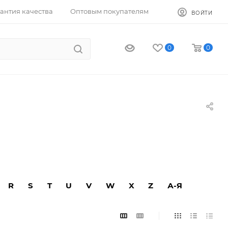
антия качества
Оптовым покупателям
ВОЙТИ
0
0
R
S
T
U
V
W
X
Z
А-Я