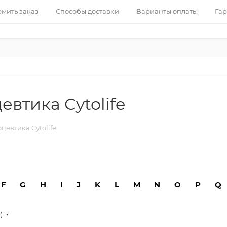
рмить заказ
Способы доставки
Варианты оплаты
Гар
втика Cytolife
евтика Cytolife
F
G
H
I
J
K
L
M
N
O
P
Q
е)