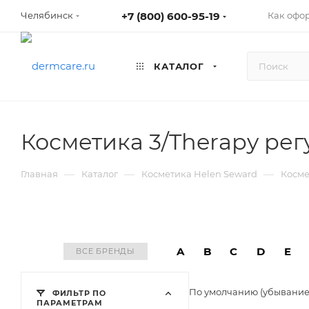
+7 (800) 600-95-19
Как офо
Челябинск
КАТАЛОГ
Косметика 3/Therapy рег
—
—
—
Главная
Каталог
Косметика Helen Seward
Косме
A
B
C
D
E
ВСЕ БРЕНДЫ
По умолчанию (убывани
ФИЛЬТР ПО
ПАРАМЕТРАМ