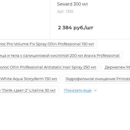
Seward 300 мл
Арт.: 1335
2 384
руб.
/шт
с Pro Volume Fix Spray Ollin Professional 150 мл
а и тела с салициловой кислотой 200 мл Aravia Professional
ос Ollin Professional Antistatic Hair Spray 250 мл
Дермапен M
White Aqua Storyderm 150 мл
Гидрофильное очищение Princess
ЛитА-Цвет-2" Litaline 30 мл
Показать еще