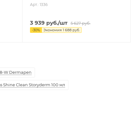
Арт.: 1336
3 939
руб.
/шт
5 627
руб.
-
30
%
Экономия
1 688
руб.
8-W Dermapen
 Shine Clean Storyderm 100 мл