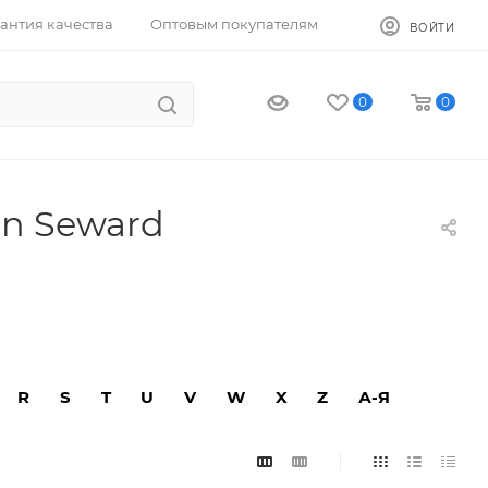
антия качества
Оптовым покупателям
ВОЙТИ
0
0
en Seward
R
S
T
U
V
W
X
Z
А-Я