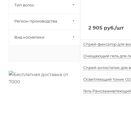
Тип волос
Регион производства
2 905
руб.
/шт
Вид косметики
Спрей-фиксатор для воло
ПОКАЗАТЬ
Очищающий гель для лиц
Спрей-антистатик для вол
Осветляющий тоник O2 
Гель Ранозаживляющий "