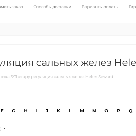
рмить заказ
Способы доставки
Варианты оплаты
Гар
уляция сальных желез Hel
тика 3/Therapy регуляция сальных желез Helen Seward
F
G
H
I
J
K
L
M
N
O
P
Q
е)