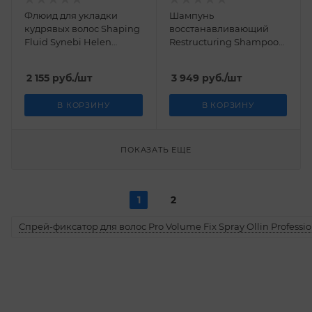
Флюид для укладки
Шампунь
кудрявых волос Shaping
восстанавливающий
Fluid Synebi Helen
Restructuring Shampoo
Seward 150 мл
Synebi Helen Seward
1000 мл
2 155
руб.
/шт
3 949
руб.
/шт
В КОРЗИНУ
В КОРЗИНУ
ПОКАЗАТЬ ЕЩЕ
1
2
Спрей-фиксатор для волос Pro Volume Fix Spray Ollin Professio