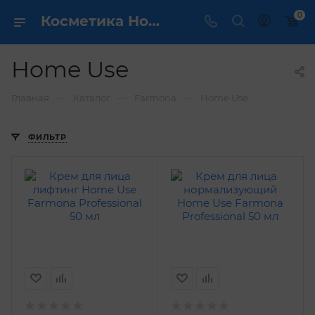
0
Косметика Home Use - купить в интернет магазине ✔️ по выгодной цене
Home Use
—
—
—
Главная
Каталог
Farmona
Home Use
ФИЛЬТР