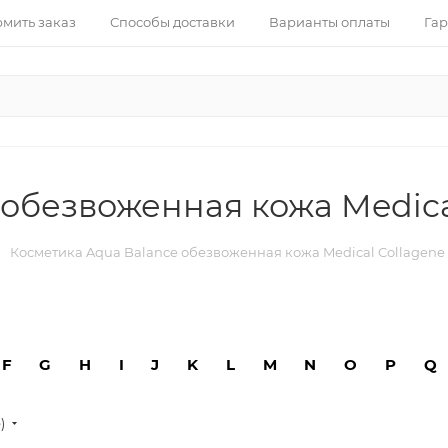
рмить заказ
Способы доставки
Варианты оплаты
Гар
обезвоженная кожа Medica
Косметика Aqua Balance обезвоженная кожа Medical Collagene
F
G
H
I
J
K
L
M
N
O
P
Q
е)