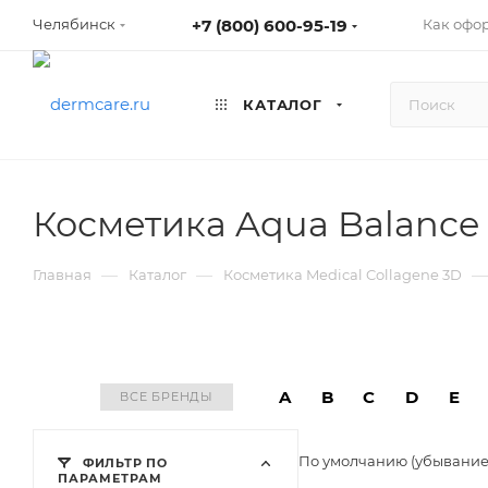
+7 (800) 600-95-19
Как офо
Челябинск
КАТАЛОГ
Косметика Aqua Balance 
—
—
—
Главная
Каталог
Косметика Medical Collagene 3D
A
B
C
D
E
ВСЕ БРЕНДЫ
По умолчанию (убывани
ФИЛЬТР ПО
ПАРАМЕТРАМ