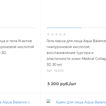
ца и тела N-актив
Гель-маска для лица Aqua Balance
луроновой кислотой
гиалуроновой кислотой,
e 3D
восстановление тургора и
эластичности кожи Medical Colla
3D 30 мл
Арт.: 1122010
3 200
руб.
/шт