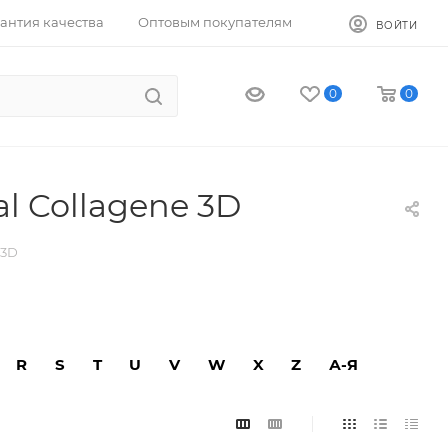
антия качества
Оптовым покупателям
ВОЙТИ
0
0
l Collagene 3D
 3D
R
S
T
U
V
W
X
Z
А-Я