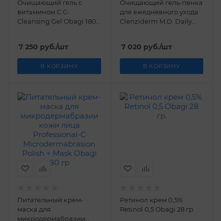
Очищающий гель с
Очищающий гель-пенка
витамином С С-
для ежедневного ухода
Cleansing Gel Obagi 180
Clenziderm M.D. Daily
мл
Care Foaming Cleanser
Obagi 118 мл
7 250
руб.
/шт
7 020
руб.
/шт
В КОРЗИНУ
В КОРЗИНУ
Питательный крем-
Ретинол крем 0,5%
маска для
Retinol 0,5 Obagi 28 гр.
микродермабразии