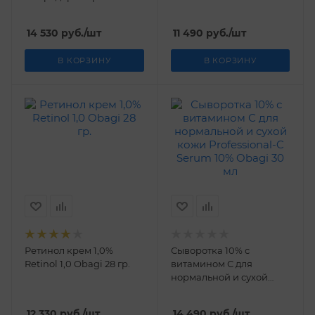
кожи лица Professional-C
Microdermabrasion
14 530
руб.
/шт
11 490
руб.
/шт
Polish + Mask Obagi 80 гр
В КОРЗИНУ
В КОРЗИНУ
Ретинол крем 1,0%
Сыворотка 10% с
Retinol 1,0 Obagi 28 гр.
витамином С для
нормальной и сухой
кожи Professional-C
Serum 10% Obagi 30 мл
12 330
руб.
/шт
14 490
руб.
/шт