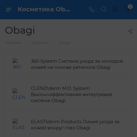
0
Косметика Obagi - купить в интернет магазине ✔️ по выгодной цене
Obagi
—
—
Главная
Каталог
Obagi
360 System Система ухода за молодой
кожей на основе ретинола Obagi
CLENZIderm M.D. System
Высокоэффективная антиугревая
система Obagi
ELASTIderm Products Линия ухода за
кожей вокруг глаз Obagi