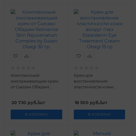
Комплексный
Крем для
омолаживающий крем
восстановления
от Сьюзан Обаджи
эластичности кожи
Retivance Skin
вокруг глаз Elastiderm
Rejuvenation Complex by
Eye Treatment Cream
20 730
руб.
/шт
18 500
руб.
/шт
Susan Obagi 30 гр.
Obagi 15 гр
В КОРЗИНУ
В КОРЗИНУ