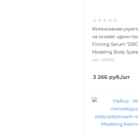
Интенсивная укреп
на основе «дрон-тех
Firming Serum “D
Modeling Body Syst
Арт.: 6501112
3 266
руб.
/шт