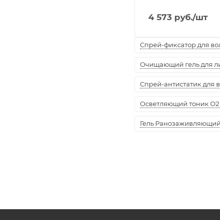
4 573
руб.
/шт
Спрей-фиксатор для воло
Очищающий гель для лиц
Спрей-антистатик для вол
Осветляющий тоник O2 
Гель Ранозаживляющий "