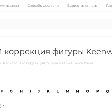
рмить заказ
Способы доставки
Варианты оплаты
Гар
коррекция фигуры Keenwe
BODY SYSTEM коррекция фигуры Keenwell косметика
F
G
H
I
J
K
L
M
N
O
P
Q
е)