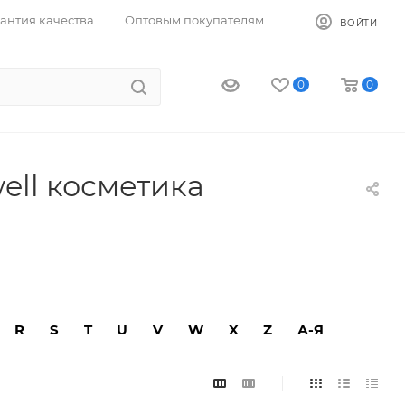
антия качества
Оптовым покупателям
ВОЙТИ
0
0
ll косметика
R
S
T
U
V
W
X
Z
А-Я