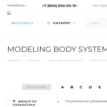
+7 (800) 600-95-19
Как офо
Челябинск
КАТАЛОГ
MODELING BODY SYSTEM 
—
—
—
Главная
Каталог
Keenwell косметика
MODELING 
A
B
C
D
E
ВСЕ БРЕНДЫ
По умолчанию (убывани
ФИЛЬТР ПО
ПАРАМЕТРАМ