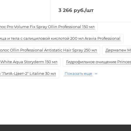
3 266
руб.
/шт
с Pro Volume Fix Spray Ollin Professional 150 мл
а и тела с салициловой кислотой 200 мл Aravia Professional
ос Ollin Professional Antistatic Hair Spray 250 мл
Дермапен M
White Aqua Storyderm 150 мл
Гидрофильное очищение Princess
ЛитА-Цвет-2" Litaline 30 мл
Показать еще