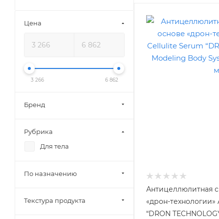
Цена
3 266
6 862
Бренд
Рубрика
Для тела
По назначению
Антицеллюлитная с
Текстура продукта
«дрон-технологии» A
“DRON TECHNOLOGY”