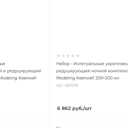
ные
Набор - Интегральные укрепляю
й и редуцирующий
редуцирующий ночной комплек
odeling Keenwell
Modeling Keenwell 200+200 мл
Арт.: 6501218
6 862
руб.
/шт