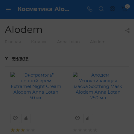
0
Косметика Alodem Anna Lotan - купить в интернет магазине ✔️ по выгодной цене
Alodem
—
—
—
Главная
Каталог
Anna Lotan
Alodem
ФИЛЬТР