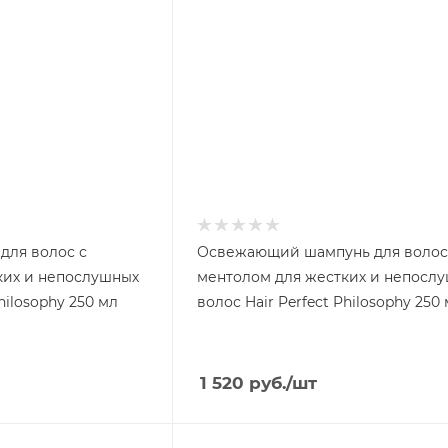
для волос с
Освежающий шампунь для волос
ких и непослушных
ментолом для жестких и непосл
hilosophy 250 мл
волос Hair Perfect Philosophy 250
1 520
руб.
/шт