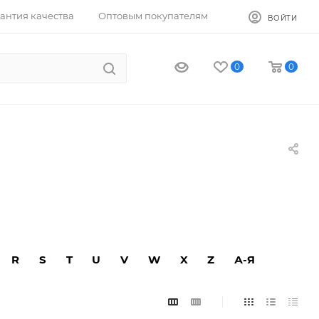
антия качества
Оптовым покупателям
ВОЙТИ
0
0
R
S
T
U
V
W
X
Z
А-Я