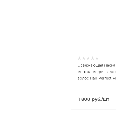
Освежающая маска 
ментолом для жест
волос Hair Perfect P
1 800
руб.
/шт