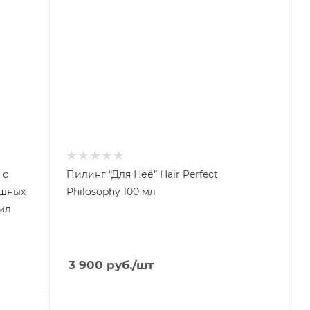
 с
Пилинг “Для Неё” Hair Perfect
ушных
Philosophy 100 мл
 мл
3 900
руб.
/шт