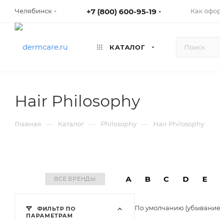
+7 (800) 600-95-19
Как офо
Челябинск
КАТАЛОГ
Hair Philosophy
—
—
—
Главная
Каталог
Philosophy
Hair Philosophy
A
B
C
D
E
ВСЕ БРЕНДЫ
По умолчанию (убывани
ФИЛЬТР ПО
ПАРАМЕТРАМ