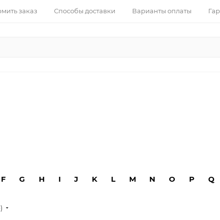
рмить заказ
Способы доставки
Варианты оплаты
Гар
F
G
H
I
J
K
L
M
N
O
P
Q
е)