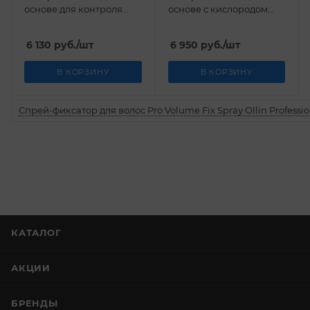
основе для контроля
основе с кислородом
уровня меланина
OxygenCeuticals 50 мл
OxygenCeuticals 30 мл
6 130
руб.
/шт
6 950
руб.
/шт
В КОРЗИНУ
В КОРЗИНУ
Спрей-фиксатор для волос Pro Volume Fix Spray Ollin Professio
КАТАЛОГ
АКЦИИ
БРЕНДЫ