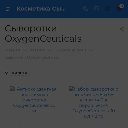
0
Косметика Сыворотки OxygenCeuticals - купить в интернет магазине ✔️ по выгодной цене
Сыворотки
OxygenCeuticals
—
—
—
Главная
Каталог
OxygenCeuticals
Сыворотки OxygenCeuticals
ФИЛЬТР