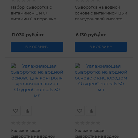
Набор: сыворотка с
Сыворотка на водной
витамином Е и С+
основе с витамином В5 и
витамин С в порошке
гиалуроновой кислотой
17% OxygenCeuticals 50
для устранения морщин
мл + 8 гр
OxygenCeuticals 30 мл
11 030
руб.
/шт
6 130
руб.
/шт
В КОРЗИНУ
В КОРЗИНУ
Увлажняющая
Увлажняющая
сыворотка на водной
сыворотка на водной