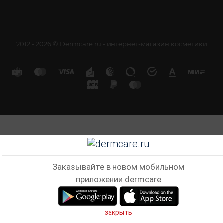
2012 - 2026 © Dermcare.ru - интернет-магазин косметики
Заказывайте в новом мобильном
приложении dermcare
закрыть
Главная
Кабинет
Корзина
Избранные
Сравнен
Telegram