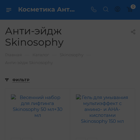
0
Косметика Анти-эйдж Skinosophy - купить в интернет магазине ✔️ по выгодной цене
Анти-эйдж
Skinosophy
—
—
—
Главная
Каталог
Skinosophy
Анти-эйдж Skinosophy
ФИЛЬТР