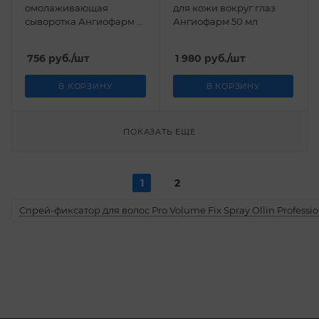
омолаживающая
для кожи вокруг глаз
сыворотка Ангиофарм 5
Ангиофарм 50 мл
мл
756
руб.
/шт
1 980
руб.
/шт
В КОРЗИНУ
В КОРЗИНУ
ПОКАЗАТЬ ЕЩЕ
1
2
Спрей-фиксатор для волос Pro Volume Fix Spray Ollin Professio