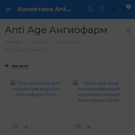
0
Косметика Anti Age Ангиофарм - купить в интернет магазине ✔️ по выгодной цене
Anti Age Ангиофарм
—
—
—
Главная
Каталог
Ангиофарм
Anti Age Ангиофарм
ФИЛЬТР