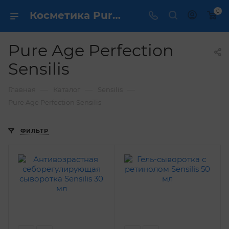
0
Косметика Pure Age Perfection Sensilis - купить в интернет магазине ✔️ по выгодной цене
Pure Age Perfection
Sensilis
—
—
—
Главная
Каталог
Sensilis
Pure Age Perfection Sensilis
ФИЛЬТР