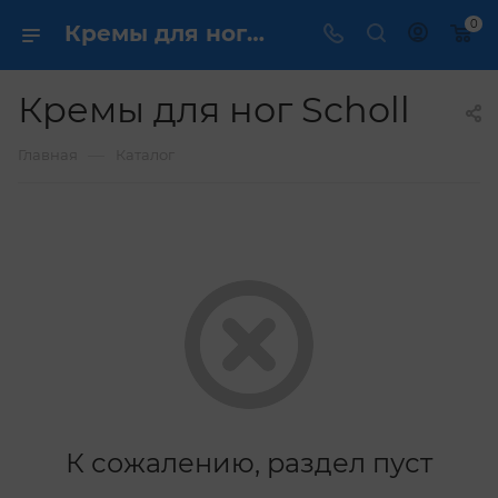
0
Кремы для ног Scholl купить ✔️ по выгодной цене
Кремы для ног Scholl
—
Главная
Каталог
К сожалению, раздел пуст