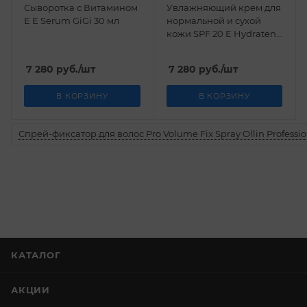
Сыворотка с Витамином
Увлажняющий крем для
Е E Serum GiGi 30 мл
нормальной и сухой
кожи SPF 20 E Hydratent
SPF 20 GiGi 50 мл
7 280
руб.
/шт
7 280
руб.
/шт
В КОРЗИНУ
В КОРЗИНУ
Спрей-фиксатор для волос Pro Volume Fix Spray Ollin Professio
КАТАЛОГ
АКЦИИ