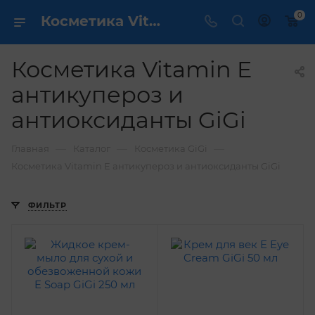
0
Косметика Vitamin E антикупероз и антиоксиданты GiGi - купить в интернет магазине ✔️ по выгодной цене
Косметика Vitamin E
антикупероз и
антиоксиданты GiGi
—
—
—
Главная
Каталог
Косметика GiGi
Косметика Vitamin E антикупероз и антиоксиданты GiGi
ФИЛЬТР