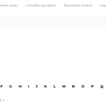
рмить заказ
Способы доставки
Варианты оплаты
Гар
F
G
H
I
J
K
L
M
N
O
P
Q
е)