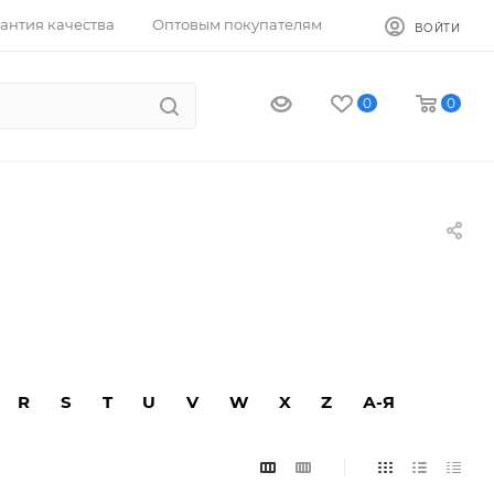
антия качества
Оптовым покупателям
ВОЙТИ
0
0
R
S
T
U
V
W
X
Z
А-Я