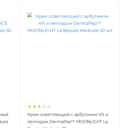
тный
Крем осветляющий с арбутином 4% и
aute
пептидом DermaPep™ MOONLIGHT La