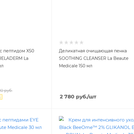
с пептидом X50
Деликатная очищающая пенка
RELADERM La
SOOTHING CLEANSER La Beaute
мл
Medicale 150 мл
20
руб.
2 780
руб.
/шт
.