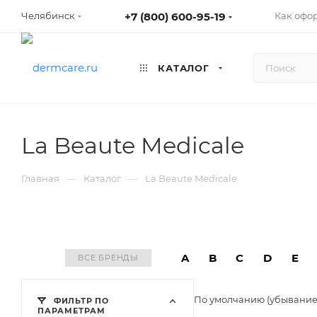
+7 (800) 600-95-19
Как офо
Челябинск
КАТАЛОГ
La Beaute Medicale
—
—
Главная
Каталог
La Beaute Medicale
A
B
C
D
E
ВСЕ БРЕНДЫ
По умолчанию (убывани
ФИЛЬТР ПО
ПАРАМЕТРАМ