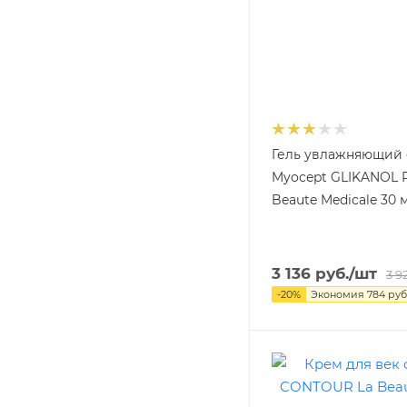
Гель увлажняющий 
Myocept GLIKANOL 
Beaute Medicale 30 
3 136
руб.
/шт
3 9
-
20
%
Экономия
784
руб