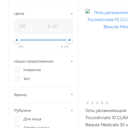
Цена
738
6 437
Наши предложения
Новинка
Хит
Бренд
Рубрика
Гель увлажняющий 
Tocoretinate 10 GLI
Для лица
Beaute Medicale 30 
Для/от загара