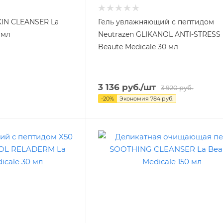
IN CLEANSER La
Гель увлажняющий с пептидом
 мл
Neutrazen GLIKANOL ANTI-STRESS 
Beaute Medicale 30 мл
3 136
руб.
/шт
3 920
руб.
-
20
%
Экономия
784
руб.