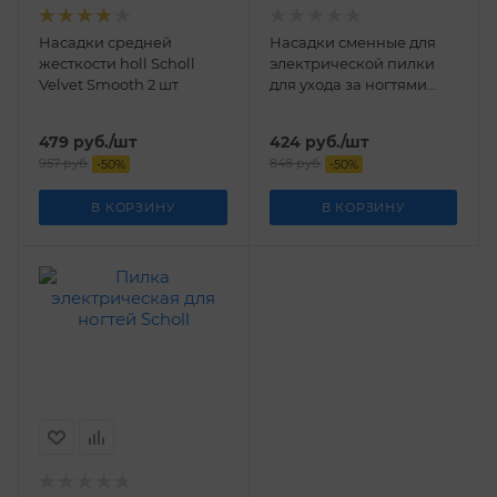
Насадки средней
Насадки сменные для
жесткости holl Scholl
электрической пилки
Velvet Smooth 2 шт
для ухода за ногтями
Velvet Smooth Scholl
479
руб.
/шт
424
руб.
/шт
957
руб.
848
руб.
-
50
%
-
50
%
В КОРЗИНУ
В КОРЗИНУ