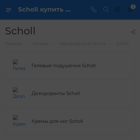
0
Scholl купить ✔️ по выгодной цене
Scholl
—
—
—
Главная
Каталог
Распродажа остатков
Scholl
Гелевые подушечки Scholl
Дезодоранты Scholl
Кремы для ног Scholl