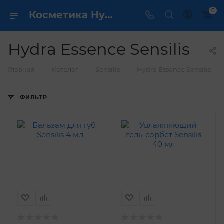
0
Косметика Hydra Essence Sensilis - купить в интернет магазине ✔️ по выгодной цене
Hydra Essence Sensilis
—
—
—
Главная
Каталог
Sensilis
Hydra Essence Sensilis
ФИЛЬТР