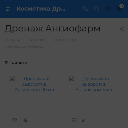
0
Косметика Дренаж Ангиофарм - купить в интернет магазине ✔️ по выгодной цене
Дренаж Ангиофарм
—
—
—
Главная
Каталог
Ангиофарм
Дренаж Ангиофарм
ФИЛЬТР