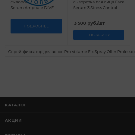
сыворотка -бустер
сыворотка для лица Face
Serum Ampoule DIVE
Serum 3 Stress Control
MyBioGen 50 мл
MyBioGen 30 мл
3 500
руб.
/шт
ПОДРОБНЕЕ
В КОРЗИНУ
Спрей-фиксатор для волос Pro Volume Fix Spray Ollin Professio
КАТАЛОГ
АКЦИИ