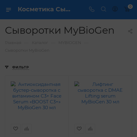
0
Косметика Сыворотки MyBioGen - купить в интернет магазине ✔️ по выгодной цене
Сыворотки MyBioGen
—
—
—
Главная
Каталог
MYBIOGEN
Сыворотки MyBioGen
ФИЛЬТР