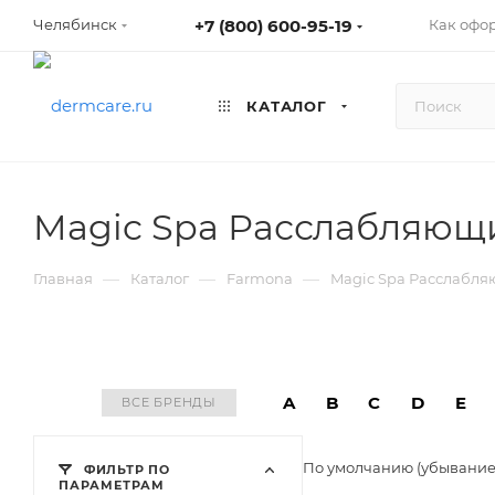
+7 (800) 600-95-19
Как офо
Челябинск
КАТАЛОГ
Magic Spa Расслабляющ
—
—
—
Главная
Каталог
Farmona
Magic Spa Расслабля
A
B
C
D
E
ВСЕ БРЕНДЫ
По умолчанию (убывани
ФИЛЬТР ПО
ПАРАМЕТРАМ