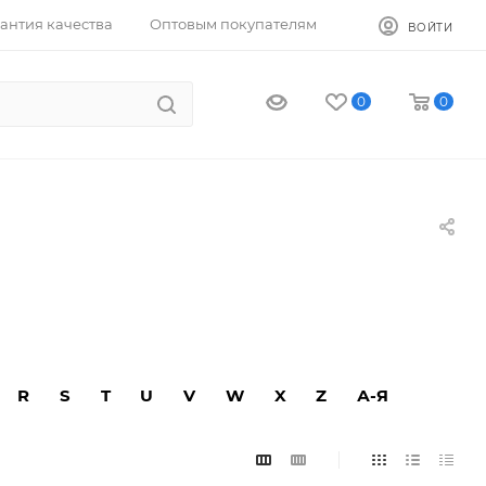
антия качества
Оптовым покупателям
ВОЙТИ
0
0
R
S
T
U
V
W
X
Z
А-Я