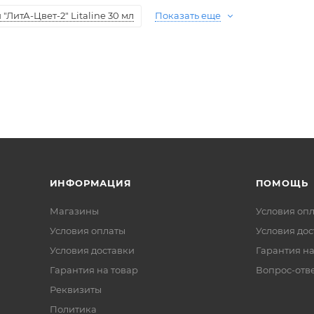
ЛитА-Цвет-2" Litaline 30 мл
Показать еще
ИНФОРМАЦИЯ
ПОМОЩЬ
Магазины
Условия оп
Условия оплаты
Условия дос
Условия доставки
Гарантия на
Гарантия на товар
Вопрос-отв
Реквизиты
Политика