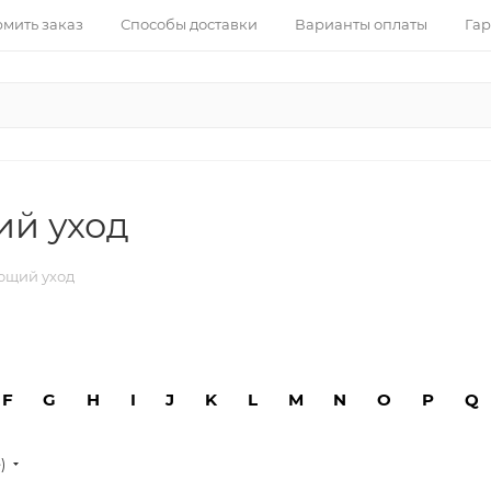
рмить заказ
Способы доставки
Варианты оплаты
Гар
ий уход
ющий уход
F
G
H
I
J
K
L
M
N
O
P
Q
е)