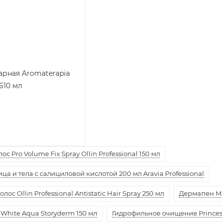
арная Aromaterapia
610 мл
с Pro Volume Fix Spray Ollin Professional 150 мл
а и тела с салициловой кислотой 200 мл Aravia Professional
ос Ollin Professional Antistatic Hair Spray 250 мл
Дермапен M
White Aqua Storyderm 150 мл
Гидрофильное очищение Princess