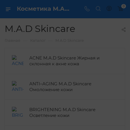
0
Косметика M.A.D Skincare - купить в интернет магазине ✔️ по выгодной цене
M.A.D Skincare
—
—
Главная
Каталог
M.A.D Skincare
ACNE M.A.D Skincare Жирная и
склонная к акне кожа
ANTI–AGING M.A.D Skincare
Омоложение кожи
BRIGHTENING M.A.D Skincare
Осветление кожи