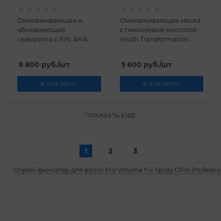
Омолаживающая и
Омолаживающая маска
обновляющая
с гликолевой кислотой
сыворотка с 10% AHA
Youth Transformation
кислотами Youth
Glycolic Mask M.A.D
Transformation
Skincare 60 гр
8 800
руб.
/шт
5 600
руб.
/шт
Exfoliating Serum 10%
AHA M.A.D Skincare 30 гр
В КОРЗИНУ
В КОРЗИНУ
ПОКАЗАТЬ ЕЩЕ
1
2
3
Спрей-фиксатор для волос Pro Volume Fix Spray Ollin Professio