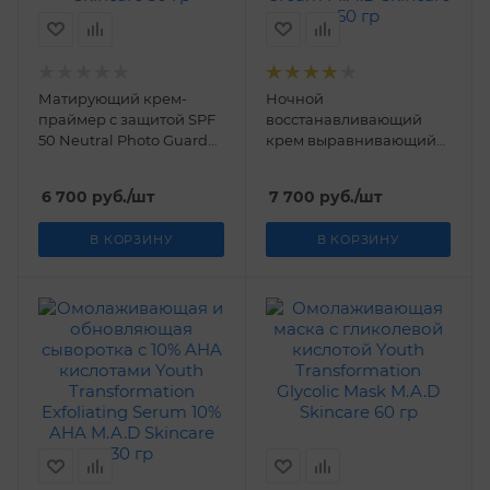
Матирующий крем-
Ночной
праймер с защитой SPF
восстанавливающий
50 Neutral Photo Guard
крем выравнивающий
SPF 50 Matte Finish
тон кожи Radiance
Primer-Neutral M.A.D
Brightening Night Cream
6 700
руб.
/шт
7 700
руб.
/шт
Skincare 30 гр
M.A.D Skincare 50 гр
В КОРЗИНУ
В КОРЗИНУ