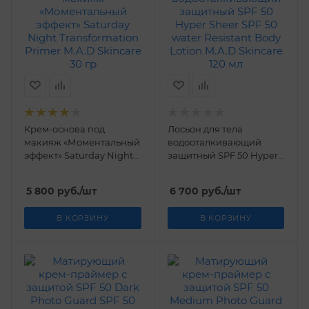
Крем-основа под
Лосьон для тела
макияж «Моментальный
водооталкивающий
эффект» Saturday Night
защитный SPF 50 Hyper
Transformation Primer
Sheer SPF 50 water
M.A.D Skincare 30 гр
Resistant Body Lotion
5 800
руб.
/шт
6 700
руб.
/шт
M.A.D Skincare 120 мл
В КОРЗИНУ
В КОРЗИНУ