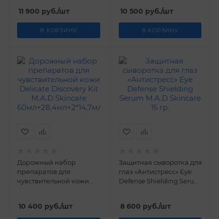
Skincare
M.A.D Skincare
11 900
руб.
/шт
10 500
руб.
/шт
60мл+2*14,7мл+7,3мл
60мл+14,7мл+28,4мл+7,3мл
В КОРЗИНУ
В КОРЗИНУ
Дорожный набор
Защитная сыворотка для
препаратов для
глаз «Антистресс» Eye
чувствительной кожи
Defense Shielding Serum
Delicate Discovery Kit
M.A.D Skincare 15 гр.
M.A.D Skincare
10 400
руб.
/шт
8 600
руб.
/шт
60мл+28,4мл+2*14,7мл