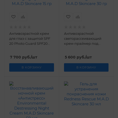
Антивозрастной крем
Антивозрастной
для глаз с защитой SPF
светорассеивающий
20 Photo Guard SPF20
крем-праймер под
Anti Aging Eye Cream
макияж Vanish Age
M.A.D Skincare 15 гр
Diffusing Primer M.A.D
7 700
руб.
/шт
5 600
руб.
/шт
Skincare 30 гр
В КОРЗИНУ
В КОРЗИНУ