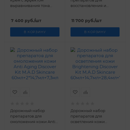
крем с эффектом
препаратов для
выравнивания тона
восстановления и
кожи Illuminating Daily
защиты кожи
Moisturizer M.A.D
Environmental Discovery
7 400
руб.
/шт
11 700
руб.
/шт
Skincare 50 гр
Kit M.A.D Skincare
60мл+14,7мл+2*28,4мл
В КОРЗИНУ
В КОРЗИНУ
Дорожный набор
Дорожный набор
препаратов для
препаратов для
омоложения кожи Anti
осветления кожи
Aging Discover Kit M.A.D
Brightening Discover Kit