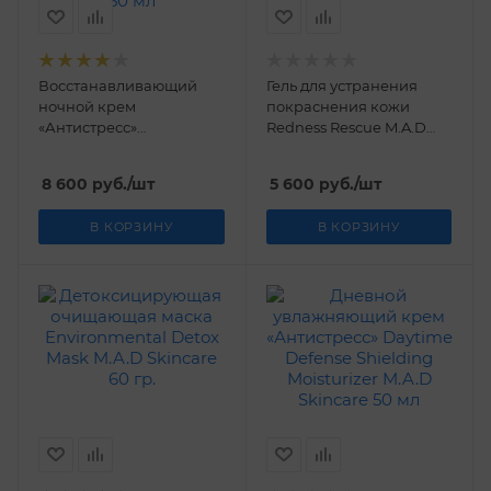
Восстанавливающий
Гель для устранения
ночной крем
покраснения кожи
«Антистресс»
Redness Rescue M.A.D
Environmental
Skincare 30 мл
Destressing Night Cream
8 600
руб.
/шт
5 600
руб.
/шт
M.A.D Skincare 50 мл
В КОРЗИНУ
В КОРЗИНУ