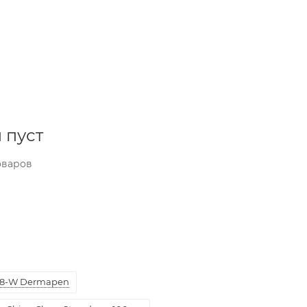
 пуст
оваров
8-W Dermapen