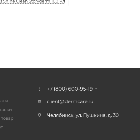
 Shine Clean Storyderm 100 мл
+7 (800) 600-95-19
латы
client@dermcare.ru
тавки
Челябинск, ул. Пушкина, д. 30
 товар
ет