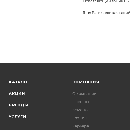
Осветляющий тоник O2 
Гель Ранозаживляющий "
КАТАЛОГ
КОМПАНИЯ
АКЦИИ
О компании
Новости
БРЕНДЫ
Команда
УСЛУГИ
Отзывы
Карьера