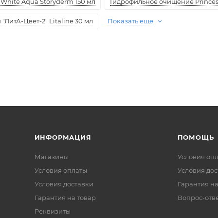
White Aqua Storyderm 150 мл
Гидрофильное очищение Princess
ЛитА-Цвет-2" Litaline 30 мл
Показать еще
ИНФОРМАЦИЯ
ПОМОЩЬ
Магазины
Условия оп
Условия оплаты
Условия дос
Условия доставки
Гарантия на
Гарантия на товар
Вопрос-отв
Реквизиты