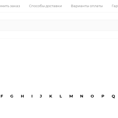
рмить заказ
Способы доставки
Варианты оплаты
Гар
F
G
H
I
J
K
L
M
N
O
P
Q