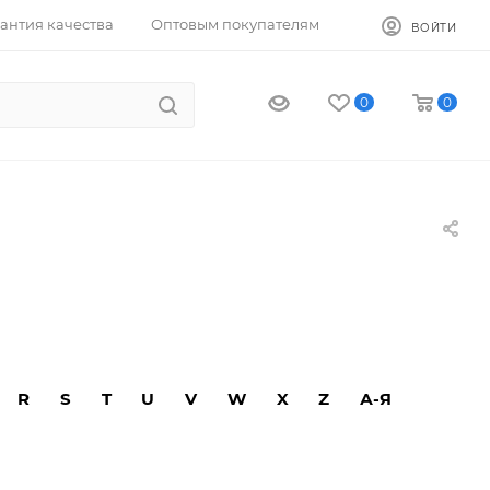
антия качества
Оптовым покупателям
ВОЙТИ
0
0
R
S
T
U
V
W
X
Z
А-Я