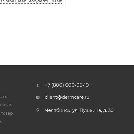
 Shine Clean Storyderm 100 мл
+7 (800) 600-95-19
латы
client@dermcare.ru
тавки
Челябинск, ул. Пушкина, д. 30
 товар
ет