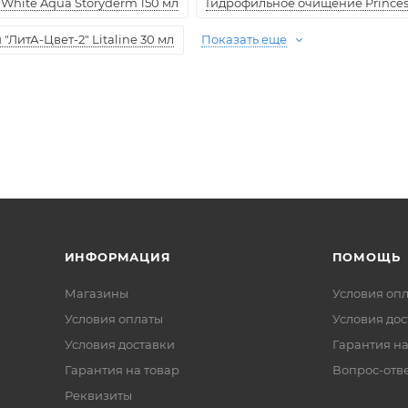
White Aqua Storyderm 150 мл
Гидрофильное очищение Princess
ЛитА-Цвет-2" Litaline 30 мл
Показать еще
ИНФОРМАЦИЯ
ПОМОЩЬ
Магазины
Условия оп
Условия оплаты
Условия дос
Условия доставки
Гарантия на
Гарантия на товар
Вопрос-отв
Реквизиты