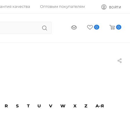
антия качества
Оптовым покупателям
ВОЙТИ
0
0
R
S
T
U
V
W
X
Z
А-Я