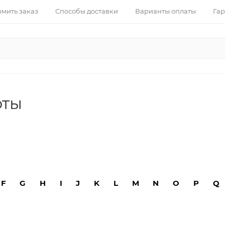
рмить заказ
Способы доставки
Варианты оплаты
Гар
оты
F
G
H
I
J
K
L
M
N
O
P
Q