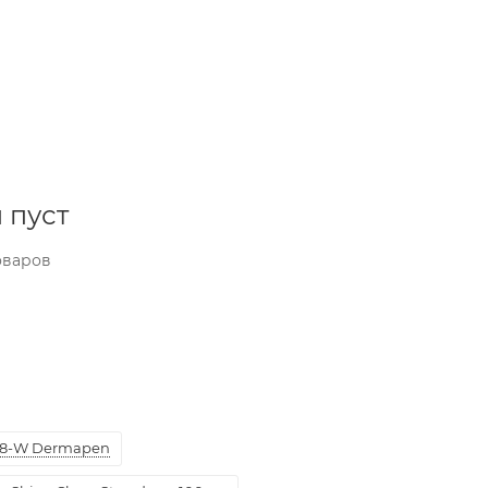
 пуст
оваров
8-W Dermapen