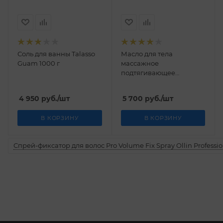
Соль для ванны Talasso
Масло для тела
Guam 1000 г
массажное
подтягивающее
антицеллюлитное
Talasso Guam 200 мл
4 950
руб.
/шт
5 700
руб.
/шт
В КОРЗИНУ
В КОРЗИНУ
Спрей-фиксатор для волос Pro Volume Fix Spray Ollin Professio